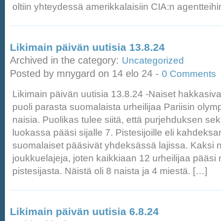
oltiin yhteydessä amerikkalaisiin CIA:n agentteih
Likimain päivän uutisia 13.8.24
Archived in the category:
Uncategorized
Posted by mnygard on 14 elo 24 -
0 Comments
Likimain päivän uutisia 13.8.24 -Naiset hakkasivat
puoli parasta suomalaista urheilijaa Pariisin olymp
naisia. Puolikas tulee siitä, että purjehduksen s
luokassa pääsi sijalle 7. Pistesijoille eli kahdeks
suomalaiset pääsivät yhdeksässä lajissa. Kaksi nä
joukkuelajeja, joten kaikkiaan 12 urheilijaa pääsi
pistesijasta. Näistä oli 8 naista ja 4 miestä. […]
Likimain päivän uutisia 6.8.24