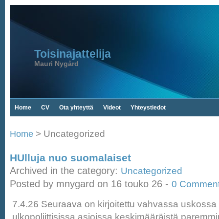
Toisinajattelija
Mauri Nygård
Home
CV
Ota yhteyttä
Videot
Yhteystiedot
> Uncategorized
Home
HUlluja nuo suomalaiset
Archived in the category:
Uncategorized
Posted by mnygard on 16 touko 26 -
0 Commen
7.4.26 Seuraava on kirjoitettu vahvassa uskossa s
ulkopoliittisissa asioissa keskimääräistä paremmin