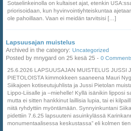
Sotaelinkeinolla on kultaiset ajat, etenkin USA:ssa
priorisoidaan, kun hyvinvointiyhteiskuntaa ajetaan
ole pahoillaan. Vaan ei meidän tarvitsisi […]
Lapsuusajan muistelus
Archived in the category:
Uncategorized
Posted by mnygard on 25 kesä 25 -
0 Comment
25.6.2026 LAPSUUSAJAN MUISTELUS JUSSI 
PIETOLOISTA kimmokkeen saaneena Mauri Nygår
Siikajoen kotiseutujuhlista ja Jussi Pietolan muist
Lippo-Liisalle ja –miehelle! Kyllä isänikin lipposi 
mutta ei sitten hankkinut laillisia lupia, tai ei kilpail
niitä ryhdyttiin myöntämään. Synnyinkuntani Siika
pidettiin 7.6.25 lapsuuteni asuinkylässä Karinka
monumentaalisessa keskustassa” eli kolmen tien