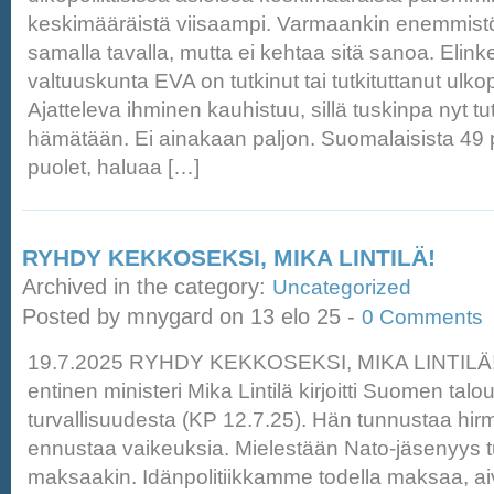
keskimääräistä viisaampi. Varmaankin enemmistö
samalla tavalla, mutta ei kehtaa sitä sanoa. Elin
valtuuskunta EVA on tutkinut tai tutkituttanut ulkopo
Ajatteleva ihminen kauhistuu, sillä tuskinpa nyt t
hämätään. Ei ainakaan paljon. Suomalaisista 49 pr
puolet, haluaa […]
RYHDY KEKKOSEKSI, MIKA LINTILÄ!
Archived in the category:
Uncategorized
Posted by mnygard on 13 elo 25 -
0 Comments
19.7.2025 RYHDY KEKKOSEKSI, MIKA LINTILÄ!
entinen ministeri Mika Lintilä kirjoitti Suomen talo
turvallisuudesta (KP 12.7.25). Hän tunnustaa hirm
ennustaa vaikeuksia. Mielestään Nato-jäsenyys t
maksaakin. Idänpolitiikkamme todella maksaa, aiv