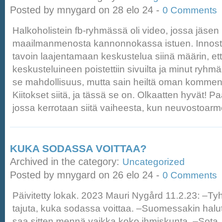
Posted by mnygard on 28 elo 24 -
0 Comments
Halkoholistein fb-ryhmässä oli video, jossa jäsen
maailmanmenosta kannonnokassa istuen. Innost
tavoin laajentamaan keskustelua siinä määrin, et
keskusteluineen poistettiin sivuilta ja minut ryhmäs
se mahdollisuus, mutta sain heiltä oman kommentt
Kiitokset siitä, ja tässä se on. Olkaatten hyvät! Paa
jossa kerrotaan siitä vaiheesta, kun neuvostoarm
KUKA SODASSA VOITTAA?
Archived in the category:
Uncategorized
Posted by mnygard on 26 elo 24 -
0 Comments
Päivitetty lokak. 2023 Mauri Nygård 11.2.23: –Ty
tajuta, kuka sodassa voittaa. –Suomessakin halut
saa sitten mennä vaikka koko ihmiskunta. –Sota,