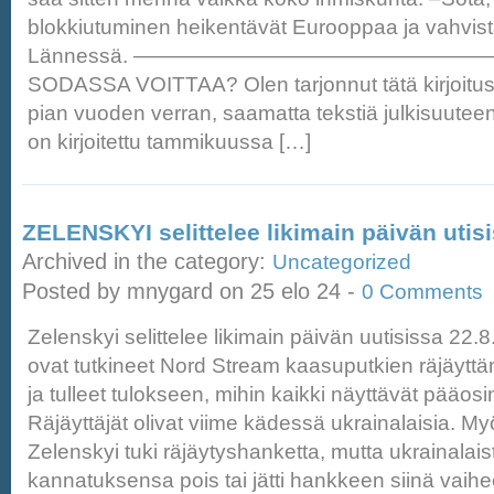
blokkiutuminen heikentävät Eurooppaa ja vahvist
Lännessä. —————————————————
SODASSA VOITTAA? Olen tarjonnut tätä kirjoitus
pian vuoden verran, saamatta tekstiä julkisuuteen
on kirjoitettu tammikuussa […]
ZELENSKYI selittelee likimain päivän utisi
Archived in the category:
Uncategorized
Posted by mnygard on 25 elo 24 -
0 Comments
Zelenskyi selittelee likimain päivän uutisissa 22.8
ovat tutkineet Nord Stream kaasuputkien räjäyttä
ja tulleet tulokseen, mihin kaikki näyttävät pääos
Räjäyttäjät olivat viime kädessä ukrainalaisia. M
Zelenskyi tuki räjäytyshanketta, mutta ukrainala
kannatuksensa pois tai jätti hankkeen siinä vaih