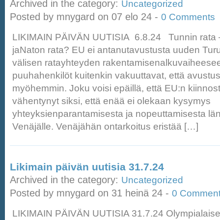
Archived in the category:
Uncategorized
Posted by mnygard on 07 elo 24 -
0 Comments
LIKIMAIN PÄIVÄN UUTISIA 6.8.24 Tunnin rata –
jaNaton rata? EU ei antanutavustusta uuden Turu
välisen ratayhteyden rakentamisenalkuvaihees
puuhahenkilöt kuitenkin vakuuttavat, että avust
myöhemmin. Joku voisi epäillä, että EU:n kiinn
vähentynyt siksi, että enää ei olekaan kysymys
yhteyksienparantamisesta ja nopeuttamisesta länn
Venäjälle. Venäjähän ontarkoitus eristää […]
Likimain päivän uutisia 31.7.24
Archived in the category:
Uncategorized
Posted by mnygard on 31 heinä 24 -
0 Commen
LIKIMAIN PÄIVÄN UUTISIA 31.7.24 Olympialaiset 