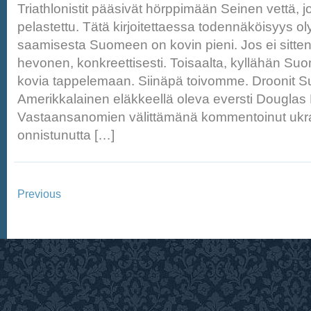
Triathlonistit pääsivät hörppimään Seinen vettä, j
pelastettu. Tätä kirjoitettaessa todennäköisyys ol
saamisesta Suomeen on kovin pieni. Jos ei sitten
hevonen, konkreettisesti. Toisaalta, kyllähän Su
kovia tappelemaan. Siinäpä toivomme. Droonit 
Amerikkalainen eläkkeellä oleva eversti Dougla
Vastaansanomien välittämänä kommentoinut ukra
onnistunutta […]
Previous