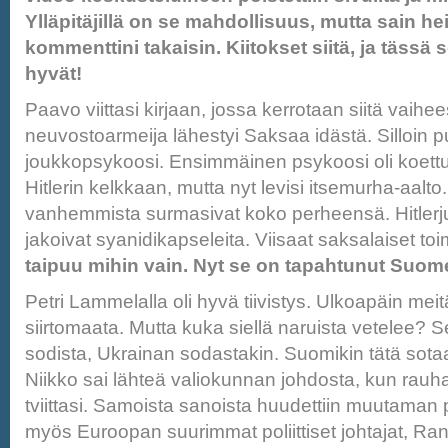
Ylläpitäjillä on se mahdollisuus, mutta sain he
kommenttini takaisin. Kiitokset siitä, ja tässä 
hyvät!
Paavo viittasi kirjaan, jossa kerrotaan siitä vaihe
neuvostoarmeija lähestyi Saksaa idästä. Silloin 
joukkopsykoosi. Ensimmäinen psykoosi oli koettu,
Hitlerin kelkkaan, mutta nyt levisi itsemurha-aalto
vanhemmista surmasivat koko perheensä. Hitlerj
jakoivat syanidikapseleita. Viisaat saksalaiset toi
taipuu mihin vain. Nyt se on tapahtunut Suom
Petri Lammelalla oli hyvä tiivistys. Ulkoapäin meit
siirtomaata. Mutta kuka siellä naruista vetelee? S
sodista, Ukrainan sodastakin. Suomikin tätä sota
Niikko sai lähteä valiokunnan johdosta, kun rau
tviittasi. Samoista sanoista huudettiin muutaman 
myös Euroopan suurimmat poliittiset johtajat, R