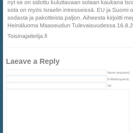
nyt se on sidottu kuluttavaan sotaan kaukana Israe
sota on myös Israelin intresseissä. EU ja Suomi o
sodasta ja pakotteista paljon. Aiheesta kirjoitti m
Heinäluoma Maaseudun Tulevaisuudessa 16.8.2
Toisinajattelija.fi
Laeave a Reply
Name (required)
E-Mail(required)
Url