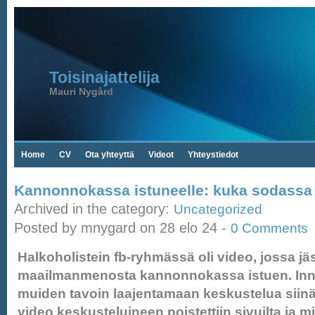
Toisinajattelija
Mauri Nygård
Home
CV
Ota yhteyttä
Videot
Yhteystiedot
Kannonnokassa istuneelle: kuka sodassa 
Archived in the category:
Uncategorized
Posted by mnygard on 28 elo 24 -
0 Comments
Halkoholistein fb-ryhmässä oli video, jossa j
maailmanmenosta kannonnokassa istuen. Inn
muiden tavoin laajentamaan keskustelua siinä
video keskusteluineen poistettiin sivuilta ja m