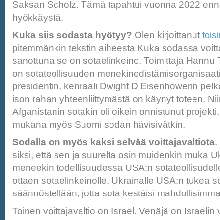
Saksan Scholz. Tämä tapahtui vuonna 2022 enn
hyökkäystä.
Kuka siis sodasta hyötyy?
Olen kirjoittanut
toisi
pitemmänkin tekstin aiheesta Kuka sodassa voitta
sanottuna se on sotaelinkeino. Toimittaja Hannu 
on sotateollisuuden menekinedistämisorganisaat
presidentin, kenraali Dwight D Eisenhowerin pelk
ison rahan yhteenliittymästä on käynyt toteen. Nii
Afganistanin sotakin oli oikein onnistunut projekti
mukana myös Suomi sodan hävisivätkin.
Sodalla on myös kaksi selvää voittajavaltiota
.
siksi, että sen ja suurelta osin muidenkin muka U
meneekin todellisuudessa USA:n sotateollisudell
ottaen sotaelinkeinolle. Ukrainalle USA:n tukea s
säännöstellään, jotta sota kestäisi mahdollisimm
Toinen voittajavaltio on Israel. Venäjä on Israelin vi