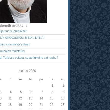
simmät artikkelit
uja nuo suomalaiset
DY KEKKOSEKSI, MIKA LINTILÄ!
jän sitomisesta sotaan
uusajan muistelus
i Turkissa voittaa, sotaelinkeino vai rauha?
elokuu 2026
a
ti
ke
to
pe
la
su
1
2
3
4
5
6
7
8
9
0
11
12
13
14
15
16
7
18
19
20
21
22
23