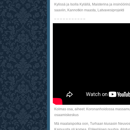
Kylissä ja Isolla Kylällä, Maisterina ja insinöör
saaviin, Kannotkin maasta, Latvavesiprojekti
– – – – – – – – – – –
Kolmas osa, aiheet: Koronanhoidossa massamurha
osaamiskeskus
Mä maalaispoika oon, Turhaan kiusasin Neuvostolii
Kainuusta oli komea, Eläkeläisen puuhia, Alistu