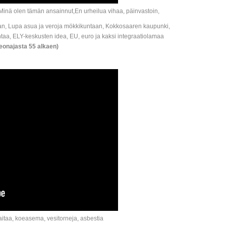
ä, Minä olen tämän ansainnut,En urheilua vihaa, päinvastoin,
an, Lupa asua ja veroja mökkikuntaan, Kokkosaaren kaupunki,
a, ELY-keskusten idea, EU, euro ja kaksi integraatiolamaa
eonajasta 55 alkaen)
itaa, koeasema, vesitorneja, asbestia