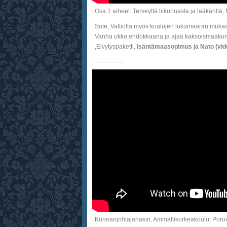
Osa 1 aiheet: Terveyttä liikunnasta ja lääkärilt
Sote, Valtiolta myös koulujen lukumäärän muka
Vanha ukko ehdokkaana ja ajaa kaksoismaakunta
,Elvytyspaketti,
Isäntämaasopimus ja Nato (vid
– – – – – –
Kunnanjohtajanakin, Ammattikorkeakoulu, Poroa