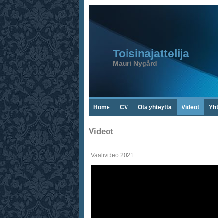
Toisinajattelija
Mauri Nygård
Home
CV
Ota yhteyttä
Videot
Yht
Videot
Vaalivideo 2021