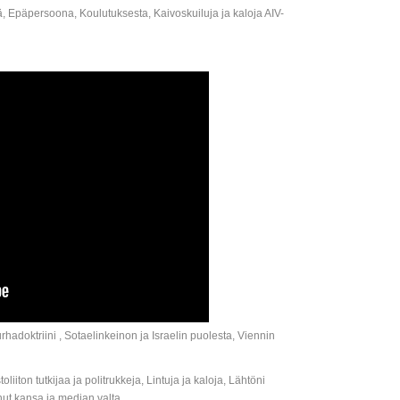
inä, Epäpersoona, Koulutuksesta, Kaivoskuiluja ja kaloja AIV-
doktriini , Sotaelinkeinon ja Israelin puolesta, Viennin
ton tutkijaa ja politrukkeja, Lintuja ja kaloja, Lähtöni
nut kansa ja median valta