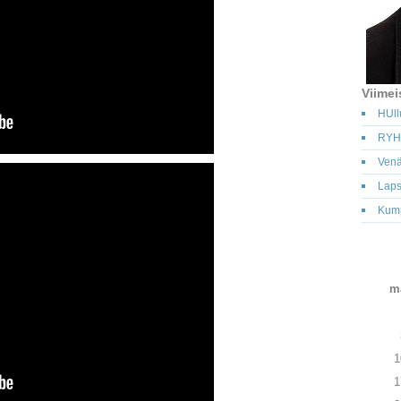
Viimei
HUll
RYH
Venä
Laps
Kump
m
1
1