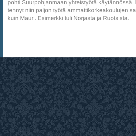
pohti Suurpohjanmaan yhteistyötä käytännössä.
tehnyt niin paljon työtä ammattikorkeakoulujen 
kuin Mauri. Esimerkki tuli Norjasta ja Ruotsista.