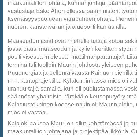
maakuntaliiton johtaja, kunnanjohtaja, päähänpot
vastustaja Esko Ahon ollessa pääministeri, työtön
Itsenäisyyspuolueen varapuheenjohtaja. Pienen 
nuoren, kansanvallan ja aluepolitiikan asialla.
Maaseudun asiat ovat miehelle tuttuja kotoa sekä
jossa pääsi maaseudun ja kylien kehittämistyön m
positiivisessa mielessä ”maailmanparantaja”. Liit
terminä tuli tuolloin Maurin johdosta yleiseen pu
Puuenergiaa ja pellonraivausta Kainuun pienillä til
mm. kantoprojektilla. Kylätoiminnassa mies oli val
uranuurtajia samalla, kun oli puolustamassa vesi
säännöstelyhaitoista kärsiviä oikeusaputyöryhmä
Kalastustekninen koeasemakin oli Maurin aloite, 
mies ei vastaa.
Kalajokilaaksoa Mauri on ollut kehittämässä ja 
maakuntaliiton johtajana ja projektipäällikkönä. Ou