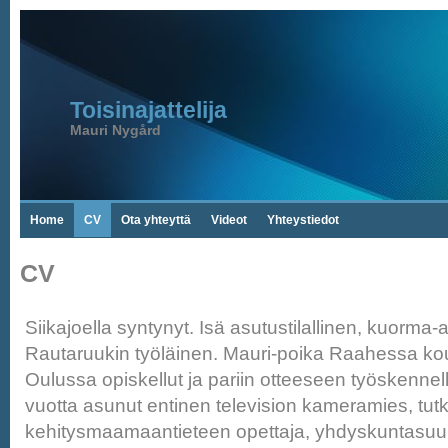
Toisinajattelija
Mauri Nygård
Home
CV
Ota yhteyttä
Videot
Yhteystiedot
CV
Siikajoella syntynyt. Isä asutustilallinen, kuorma-au
Rautaruukin työläinen. Mauri-poika Raahessa ko
Oulussa opiskellut ja pariin otteeseen työskennel
vuotta asunut entinen television kameramies, tutki
kehitysmaamaantieteen opettaja, yhdyskuntasuunn