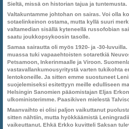
Sieltä, missä on historian tajua ja tuntemusta.
Valtakuntamme johtohan on sairas. Voi olla ko
sotaelinkeinon ostama, mutta kyllä suuri merk
valtamedian sisällä kyteneellä russofobian sai
saatu joukkopsykoosin tasolle.
Samaa sairautta oli myös 1920- ja -30-luvuill
muassa tuki vapaaehtoisten sotaretkiä Neuvos
Petsamoon, Inkerinmaalle ja Viroon. Suomenla
vastavallankumousyritystä varten tukikohta eng
lentokoneille. Ja sitten emme suostuneet Len
suojelemiseksi esitettyyn meille edulliseen m
Helsingin Sanomien pääomistajan Eljas Erkon 
ulkoministerimme. Paasikiven mielestä Talviso
Maanvaihto ei olisi paljon vaikuttanut puolus
sitten nähtiin, mutta hyökkäämistä Leningradii
vaikeuttanut. Ehkä Erkko kuvitteli Saksan tu