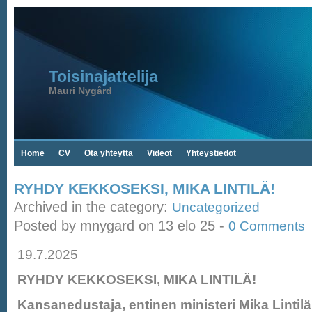
Toisinajattelija
Mauri Nygård
Home
CV
Ota yhteyttä
Videot
Yhteystiedot
RYHDY KEKKOSEKSI, MIKA LINTILÄ!
Archived in the category:
Uncategorized
Posted by mnygard on 13 elo 25 -
0 Comments
19.7.2025
RYHDY KEKKOSEKSI, MIKA LINTILÄ!
Kansanedustaja, entinen ministeri Mika Lintilä