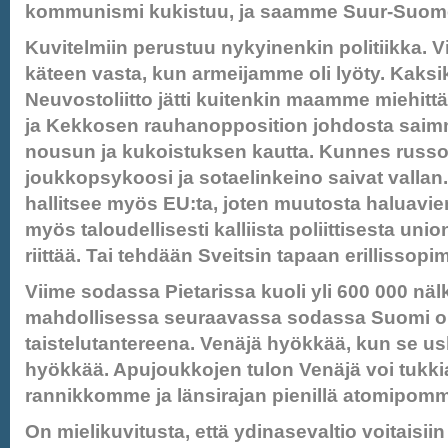
kommunismi kukistuu, ja saamme Suur-Suom
Kuvitelmiin perustuu nykyinenkin politiikka. Vii
käteen vasta, kun armeijamme oli lyöty. Kaksi
Neuvostoliitto jätti kuitenkin maamme miehitt
ja Kekkosen rauhanopposition johdosta saimm
nousun ja kukoistuksen kautta. Kunnes russo
joukkopsykoosi ja sotaelinkeino saivat vallan
hallitsee myös EU:ta, joten muutosta haluavie
myös taloudellisesti kalliista poliittisesta uni
riittää. Tai tehdään Sveitsin tapaan erillissopi
Viime sodassa Pietarissa kuoli yli 600 000 näl
mahdollisessa seuraavassa sodassa Suomi 
taistelutantereena. Venäjä hyökkää, kun se us
hyökkää. Apujoukkojen tulon Venäjä voi tukki
rannikkomme ja länsirajan pienillä atomipomme
On mielikuvitusta, että ydinasevaltio voitaisiin