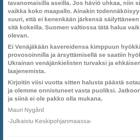
tavanomaisilla aseilla. Jos häviö uhkaa, niin 
vaikka koko maapallo. Ainakin todennäköisyys
suuri, että ei kenenkään järkensä säilyttäneen
sitä kokeilla. Suomen valtiossa tätä halua vaik
olevan.
Ei Venäjäkään kavereidensa kimppuun hyökkä
provosoinnilla ja ärsyttämisellä se saatiin h
Ukrainan venäjänkielisten turvaksi ja ehkäis
laajenemista.
Kirjoitin viisi vuotta sitten halusta päästä so
ja olemme onnistuneet vasta puoliksi. Jatkoo
ja siinä ei ole pakko olla mukana.
Mauri Nygård
-Julkaistu Keskipohjanmaassa-