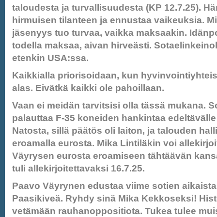
taloudesta ja turvallisuudesta (KP 12.7.25). H
hirmuisen tilanteen ja ennustaa vaikeuksia. M
jäsenyys tuo turvaa, vaikka maksaakin. Idänp
todella maksaa, aivan hirveästi. Sotaelinkeinoll
etenkin USA:ssa.
Kaikkialla priorisoidaan, kun hyvinvointiyhtei
alas. Eivätkä kaikki ole pahoillaan.
Vaan ei meidän tarvitsisi olla tässä mukana. S
palauttaa F-35 koneiden hankintaa edeltävälle 
Natosta, sillä päätös oli laiton, ja talouden hal
eroamalla eurosta. Mika Lintiläkin voi allekirjo
Väyrysen eurosta eroamiseen tähtäävän kansa
tuli allekirjoitettavaksi 16.7.25.
Paavo Väyrynen edustaa viime sotien aikaista
Paasikiveä. Ryhdy sinä Mika Kekkoseksi! Histo
vetämään rauhanoppositiota. Tukea tulee muis