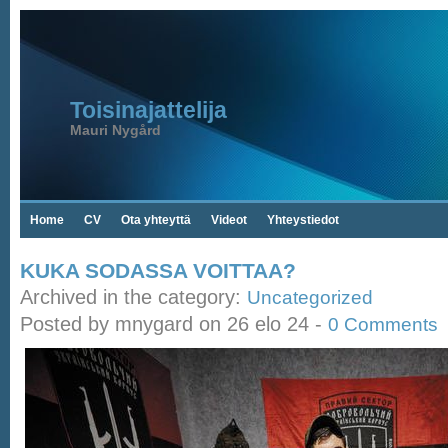
Toisinajattelija
Mauri Nygård
Home
CV
Ota yhteyttä
Videot
Yhteystiedot
KUKA SODASSA VOITTAA?
Archived in the category:
Uncategorized
Posted by mnygard on 26 elo 24 -
0 Comments