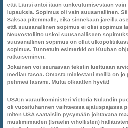
että Länsi antoi itään tunkeutumisestaan vain
lupauksia. Sopimus oli vain suusanallinen. Siis e
Saksaa pitemmälle, eikä sinnekään järeillä aseil
että suusanallinen sopimus ei olisi sopimus l
Neuvostoliitto uskoi suusanalliseen sopimuks
suusanallinen sopimus on ollut ulkopolitiikas
sopimus. Tunnetuin esimerkki on Kuuban ohju
ratkaiseminen.
Jokainen voi seuraavan tekstin luettuaan arv
median tasoa. Omasta mielestäni meillä on jo 
pehmeä fasismi. Mutta olkaatten hyvät!
USA:n varaulkoministeri Victoria Nulandin pu
oli vuosituhannen vaihteessa ajatuspajassa p
miten USA saataisiin pysymään johtavana maa
muslimimaiden (Israelin vihollisten) hallituste