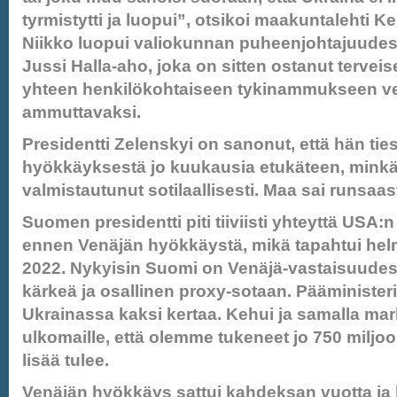
tyrmistytti ja luopui”, otsikoi maakuntalehti 
Niikko luopui valiokunnan puheenjohtajuudesta, 
Jussi Halla-aho, joka on sitten ostanut tervei
yhteen henkilökohtaiseen tykinammukseen ve
ammuttavaksi.
Presidentti Zelenskyi on sanonut, että hän tie
hyökkäyksestä jo kuukausia etukäteen, minkä
valmistautunut sotilaallisesti. Maa sai runsaas
Suomen presidentti piti tiiviisti yhteyttä USA:n
ennen Venäjän hyökkäystä, mikä tapahtui hel
2022. Nykyisin Suomi on Venäjä-vastaisuudes
kärkeä ja osallinen proxy-sotaan. Pääministeri
Ukrainassa kaksi kertaa. Kehui ja samalla mar
ulkomaille, että olemme tukeneet jo 750 miljoon
lisää tulee.
Venäjän hyökkäys sattui kahdeksan vuotta ja 