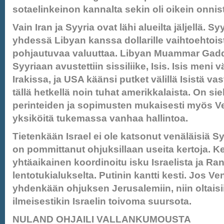
sotaelinkeinon kannalta sekin oli oikein onnist
Vain Iran ja Syyria ovat lähi alueilta jäljellä. Sy
yhdessä Libyan kanssa dollarille vaihtoehtois
pohjautuvaa valuuttaa. Libyan Muammar Gadda
Syyriaan avustettiin sissiliike, Isis. Isis meni v
Irakissa, ja USA käänsi putket välillä Isistä v
tällä hetkellä noin tuhat amerikkalaista. On si
perinteiden ja sopimusten mukaisesti myös V
yksiköitä tukemassa vanhaa hallintoa.
Tietenkään Israel ei ole katsonut venäläisiä S
on pommittanut ohjuksillaan useita kertoja. Ke
yhtäaikainen koordinoitu isku Israelista ja R
lentotukialukselta. Putinin kantti kesti. Jos Ven
yhdenkään ohjuksen Jerusalemiin, niin oltaisi
ilmeisestikin Israelin toivoma suursota.
NULAND OHJAILI VALLANKUMOUSTA