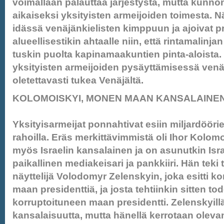
voimallaan palauttaa järjestystä, mutta kunnon
aikaiseksi yksityisten armeijoiden toimesta.
idässä venäjänkielisten kimppuun ja ajoivat pr
alueellisestikin ahtaalle niin, että rintamalinjan
tuskin puolta kapinamaakuntien pinta-aloista
yksityisten armeijoiden pysäyttämisessä venäj
oletettavasti tukea Venäjältä.
KOLOMOISKYI, MONEN MAAN KANSALAINE
Yksityisarmeijat ponnahtivat esiin miljardöörie
rahoilla. Eräs merkittävimmistä oli Ihor Kolomo
myös Israelin kansalainen ja on asunutkin Isr
paikallinen mediakeisari ja pankkiiri. Hän teki
näyttelijä Volodomyr Zelenskyin, joka esitti k
maan presidenttiä, ja josta tehtiinkin sitten tod
korruptoituneen maan presidentti. Zelenskyillä 
kansalaisuutta, mutta hänellä kerrotaan olevan