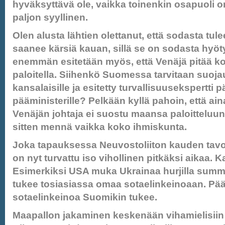
hyväksyttävä ole, vaikka toinenkin osapuoli o
paljon syyllinen.
Olen alusta lähtien olettanut, että sodasta tule
saanee kärsiä kauan, sillä se on sodasta hyöty
enemmän esitetään myös, että Venäjä pitää ko
paloitella. Siihenkö Suomessa tarvitaan suoja
kansalaisille ja esitetty turvallisuusekspertti p
pääministerille? Pelkään kyllä pahoin, että a
Venäjän johtaja ei suostu maansa paloitteluun
sitten mennä vaikka koko ihmiskunta.
Joka tapauksessa Neuvostoliiton kauden tavoi
on nyt turvattu iso vihollinen pitkäksi aikaa. 
Esimerkiksi USA muka Ukrainaa hurjilla summi
tukee tosiasiassa omaa sotaelinkeinoaan. Pä
sotaelinkeinoa Suomikin tukee.
Maapallon jakaminen keskenään vihamielisiin