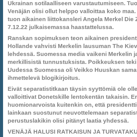
Ukrainan sotilaalliseen varustautumiseen. Tu
Venäjän olisi ollut helppo valloittaa koko maa
tuon aikainen liittokansleri Angela Merkel Die 
7.12.22 julkaisemassa haastattelussa.
Ranskan sopimuksen teon aikainen presidentt
Hollande vahvisti Merkelin lausuman The Kie
lehdessä. Suomessa media vaikeni Merkelin j
merkillisistä tunnustuksista. Poikkeuksen teki
Uudessa Suomessa oli Veikko Huuskan sama
ihmettelevä blogikirjoitus.
Eivät separatistitkaan täysin syyttömiä ole oll
valloittivat Donetskille lentokentän takaisin. Er
huomionarvoista kuitenkin on, että presidentti
lainkaan suostunut neuvottelemaan separatist
perustuslakikin olisi pitänyt laatia yhdessä.
VENÄJÄ HALUSI RATKAISUN JA TURVATAK