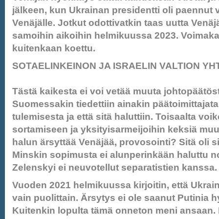
jälkeen, kun Ukrainan presidentti oli paennut
Venäjälle. Jotkut odottivatkin taas uutta Ven
samoihin aikoihin helmikuussa 2023. Voimaka
kuitenkaan koettu.
SOTAELINKEINON JA ISRAELIN VALTION YH
Tästä kaikesta ei voi vetää muuta johtopäätöst
Suomessakin tiedettiin ainakin päätoimittaja
tulemisesta ja että sitä haluttiin. Toisaalta voi
sortamiseen ja yksityisarmeijoihin keksiä muut
halun ärsyttää Venäjää, provosointi? Sitä oli 
Minskin sopimusta ei alunperinkään haluttu n
Zelenskyi ei neuvotellut separatistien kanssa.
Vuoden 2021 helmikuussa kirjoitin, että Ukrai
vain puolittain. Ärsytys ei ole saanut Putinia
Kuitenkin lopulta tämä onneton meni ansaan. E