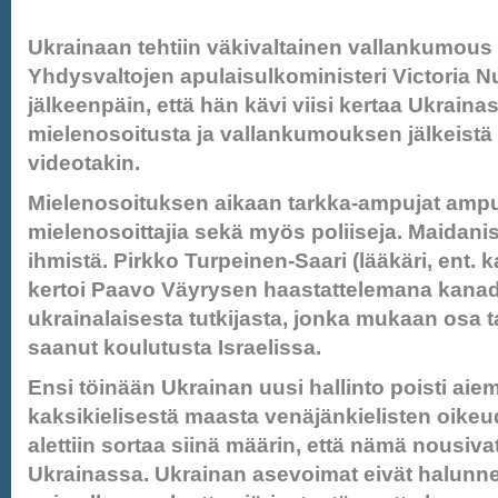
Ukrainaan tehtiin väkivaltainen vallankumous 
Yhdysvaltojen apulaisulkoministeri Victoria N
jälkeenpäin, että hän kävi viisi kertaa Ukrain
mielenosoitusta ja vallankumouksen jälkeistä h
videotakin.
Mielenosoituksen aikaan tarkka-ampujat ampu
mielenosoittajia sekä myös poliiseja. Maidanis
ihmistä. Pirkko Turpeinen-Saari (lääkäri, ent.
kertoi Paavo Väyrysen haastattelemana kanad
ukrainalaisesta tutkijasta, jonka mukaan osa t
saanut koulutusta Israelissa.
Ensi töinään Ukrainan uusi hallinto poisti ai
kaksikielisestä maasta venäjänkielisten oikeud
alettiin sortaa siinä määrin, että nämä nousivat
Ukrainassa. Ukrainan asevoimat eivät halunne