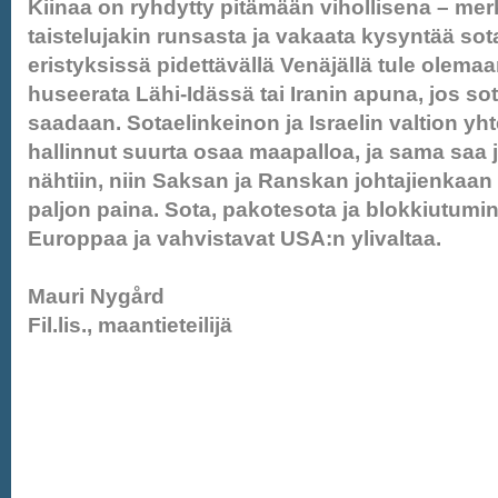
Kiinaa on ryhdytty pitämään vihollisena – merk
taistelujakin runsasta ja vakaata kysyntää sota
eristyksissä pidettävällä Venäjällä tule olemaa
huseerata Lähi-Idässä tai Iranin apuna, jos sot
saadaan. Sotaelinkeinon ja Israelin valtion yht
hallinnut suurta osaa maapalloa, ja sama saa 
nähtiin, niin Saksan ja Ranskan johtajienkaan m
paljon paina. Sota, pakotesota ja blokkiutumi
Europpaa ja vahvistavat USA:n ylivaltaa.
Mauri Nygård
Fil.lis., maantieteilijä