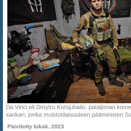
Da Vinci eli Dmytro Kotsjubailo, pataljonan kom
sankari, jonka muistotilaisuuteen pääministeri Sa
Päivitetty lokak. 2023