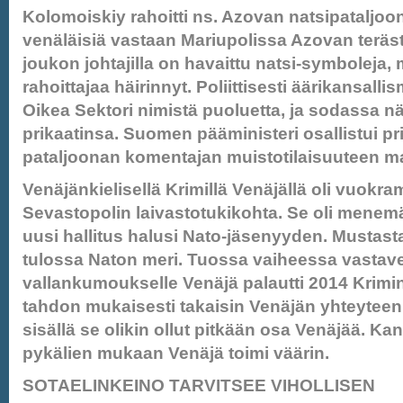
Kolomoiskiy rahoitti ns. Azovan natsipataljoona
venäläisiä vastaan Mariupolissa Azovan teräste
joukon johtajilla on havaittu natsi-symboleja, 
rahoittajaa häirinnyt. Poliittisesti äärikansalli
Oikea Sektori nimistä puoluetta, ja sodassa nä
prikaatinsa. Suomen pääministeri osallistui p
pataljoonan komentajan muistotilaisuuteen m
Venäjänkielisellä Krimillä Venäjällä oli vuokra
Sevastopolin laivastotukikohta. Se oli menemäs
uusi hallitus halusi Nato-jäsenyyden. Mustast
tulossa Naton meri. Tuossa vaiheessa vastav
vallankumoukselle Venäjä palautti 2014 Krimi
tahdon mukaisesti takaisin Venäjän yhteyteen
sisällä se olikin ollut pitkään osa Venäjää. Ka
pykälien mukaan Venäjä toimi väärin.
SOTAELINKEINO TARVITSEE VIHOLLISEN