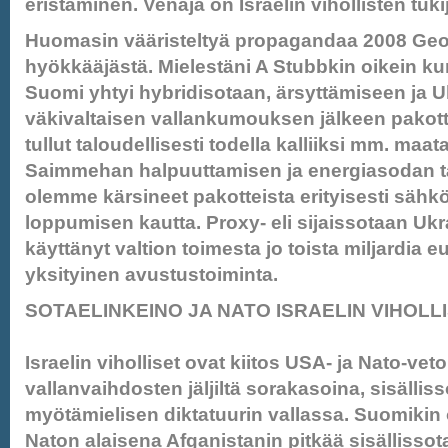
eristäminen. Venäjä on Israelin vihollisten tuki
Huomasin vääristeltyä propagandaa 2008 Ge
hyökkääjästä. Mielestäni A Stubbkin oikein ku
Suomi yhtyi hybridisotaan, ärsyttämiseen ja 
väkivaltaisen vallankumouksen jälkeen pakott
tullut taloudellisesti todella kalliiksi mm. maat
Saimmehan halpuuttamisen ja energiasodan ta
olemme kärsineet pakotteista erityisesti sähk
loppumisen kautta. Proxy- eli sijaissotaan U
käyttänyt valtion toimesta jo toista miljardia e
yksityinen avustustoiminta.
SOTAELINKEINO JA NATO ISRAELIN VIHOLL
Israelin viholliset ovat kiitos USA- ja Nato-veto
vallanvaihdosten jäljiltä sorakasoina, sisällis
myötämielisen diktatuurin vallassa. Suomikin
Naton alaisena Afganistanin pitkää sisällissot