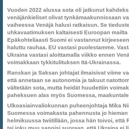
Vuoden 2022 alussa sota oli jatkunut kahdeksa
venäjänkieliset olivat tynkämaakunnissaan v
vaiheessa Venäjä halusi ratkaisun. Se tieduste
uhkavaatimuksen kaltaisesti Euroopan mailta 
Epäkohteliaasti Suomi ei vastannut kirjeeseen 
haluttu rauhaa. EU vastasi puolestamme. Vasta
Ukraina vastasi aloittamalla viikko ennen Ve
voimakkaan tykkitulituksen Itä-Ukrainassa.
Ranskan ja Saksan johtajat ilmaisivat viime v
että annetaan se autonomia ja takuut natottom
vältetään sota, mutta heidät huudettiin voimak
paheksuen alas myös Suomessa, maakuntaleh
Ulkoasiainvaliokunnan puheenjohtaja Mika Nii
Suomessa voimakasta pahennusta jo hieman
helmikuussa twiitillään, jossa hän toivoi, että
tai joku muu sanoisi suoraan, että Ukraina ei l