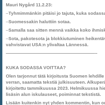
Mauri Nygård 11.2.23:
–
Tyhmimmänkin pitäisi jo tajuta, kuka sodassa
–
Suomessakin haluttiin sotaa.
–
Samalla saa sitten mennä vaikka koko ihmis
–
Sota, pakotesota ja blokkiutuminen heikentä
vahvistavat USA:n ylivaltaa Lännessä.
————————————————————–
KUKA SODASSA VOITTAA?
Olen tarjonnut tätä kirjoitusta Suomen lehdill
verran, saamatta tekstiä julkisuuteen. Alkuper
kirjoitettu tammikuussa 2023. Helmikuussa hie
lisäsin alun iskulauseet, poiminnat tekstistä.
Lisään kuitenkin nyt yhden kommentin, kun on