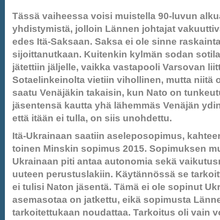
Tässä vaiheessa voisi muistella 90-luvun alk
yhdistymistä, jolloin Lännen johtajat vakuuttiva
edes Itä-Saksaan. Saksa ei ole sinne raskaint
sijoittanutkaan. Kuitenkin kylmän sodan sotilas
jätettiin jäljelle, vaikka vastapooli Varsovan liit
Sotaelinkeinolta vietiin vihollinen, mutta niitä 
saatu Venäjäkin takaisin, kun Nato on tunkeu
jäsentensä kautta yhä lähemmäs Venäjän ydina
että itään ei tulla, on siis unohdettu.
Itä-Ukrainaan saatiin aseleposopimus, kahtee
toinen Minskin sopimus 2015. Sopimuksen mu
Ukrainaan piti antaa autonomia sekä vaikutu
uuteen perustuslakiin. Käytännössä se tarkoitt
ei tulisi Naton jäsentä. Tämä ei ole sopinut Ukr
asemasotaa on jatkettu, eikä sopimusta Länne
tarkoitettukaan noudattaa. Tarkoitus oli vain v