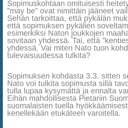
Sopimuskohtaan omituisesti heitety
”may be” ovat nimittäin jääneet vai
Sehän tarkoittaa, että pykälän muka
että sopimuksen pykälien soveltam
esimerkiksi Naton joukkojen maaha
sovitaan yhdessä. Tai, että ”kentie
yhdessä. Vai miten Nato tuon koh
tulevaisuudessa tulkita?
Sopimuksen kohdasta 3.3. sitten s
Nato voi tulkita sopimusta sillä tavo
tulla lupaa kysymättä ja ennalta va
Eihän mahdollisesta Pietariin Suom
suomalaisten tuella hyökkäämises
kenellekään etukäteen varoitella.