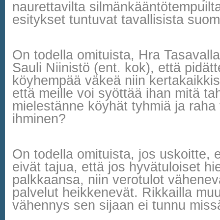
naurettavilta silmänkääntötempuilta
esitykset tuntuvat tavallisista suom
On todella omituista, Hra Tasavalla
Sauli Niinistö (ent. kok), että pidät
köyhempää väkeä niin kertakaikkis
että meille voi syöttää ihan mitä t
mielestänne köyhät tyhmiä ja raha 
ihminen?
On todella omituista, jos uskoitte, 
eivät tajua, että jos hyvätuloiset h
palkkaansa, niin verotulot vähenevät
palvelut heikkenevät. Rikkailla mu
vähennys sen sijaan ei tunnu miss