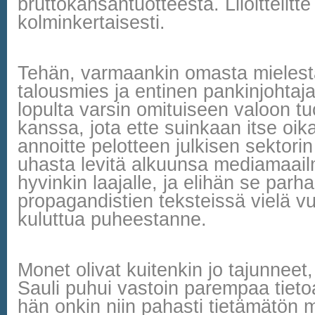
bruttokansantuotteesta. Liioittelitte
kolminkertaisesti.
Tehän, varmaankin omasta mieles
talousmies ja entinen pankinjohtaja
lopulta varsin omituiseen valoon t
kanssa, jota ette suinkaan itse oik
annoitte pelotteen julkisen sektori
uhasta levitä alkuunsa mediamaai
hyvinkin laajalle, ja elihän se parh
propagandistien teksteissä vielä v
kuluttua puheestanne.
Monet olivat kuitenkin jo tajunneet, 
Sauli puhui vastoin parempaa tietoa
hän onkin niin pahasti tietämätön