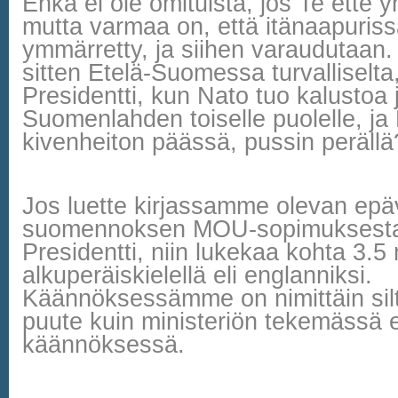
Ehkä ei ole omituista, jos Te ette 
mutta varmaa on, että itänaapuri
ymmärretty, ja siihen varaudutaan.
sitten Etelä-Suomessa turvalliselta
Presidentti, kun Nato tuo kalustoa
Suomenlahden toiselle puolelle, ja P
kivenheiton päässä, pussin perällä
Jos luette kirjassamme olevan epäv
suomennoksen MOU-sopimuksesta
Presidentti, niin lukekaa kohta 3.5
alkuperäiskielellä eli englanniksi.
Käännöksessämme on nimittäin sil
puute kuin ministeriön tekemässä e
käännöksessä.