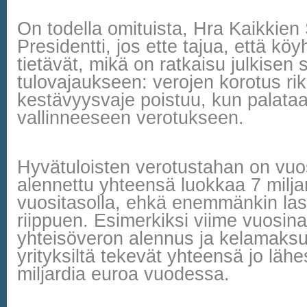
On todella omituista, Hra Kaikkien
Presidentti, jos ette tajua, että köy
tietävät, mikä on ratkaisu julkisen 
tulovajaukseen: verojen korotus rik
kestävyysvaje poistuu, kun palata
vallinneeseen verotukseen.
Hyvätuloisten verotustahan on vuos
alennettu yhteensä luokkaa 7 milja
vuositasolla, ehkä enemmänkin la
riippuen. Esimerkiksi viime vuosina
yhteisöveron alennus ja kelamaksu
yrityksiltä tekevät yhteensä jo lähe
miljardia euroa vuodessa.