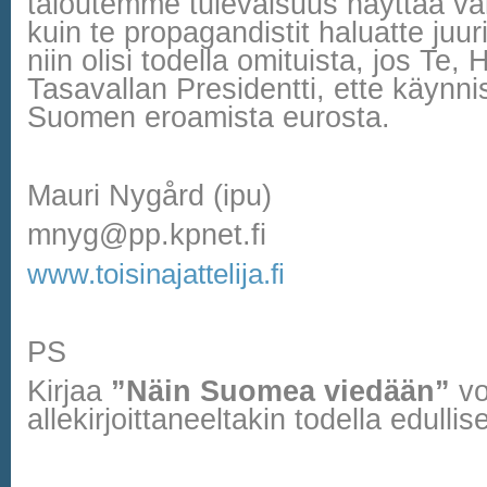
taloutemme tulevaisuus näyttää v
kuin te propagandistit haluatte juur
niin olisi todella omituista, jos Te
Tasavallan Presidentti, ette käynni
Suomen eroamista eurosta.
Mauri Nygård (ipu)
mnyg@pp.kpnet.fi
www.toisinajattelija.fi
PS
Kirjaa
”Näin Suomea viedään”
voi
allekirjoittaneeltakin todella edulli