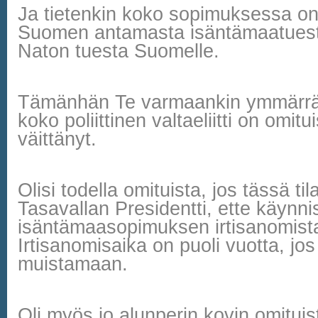
Ja tietenkin koko sopimuksessa o
Suomen antamasta isäntämaatuesta
Naton tuesta Suomelle.
Tämänhän Te varmaankin ymmärrät
koko poliittinen valtaeliitti on omitui
väittänyt.
Olisi todella omituista, jos tässä ti
Tasavallan Presidentti, ette käynnis
isäntämaasopimuksen irtisanomist
Irtisanomisaika on puoli vuotta, jos 
muistamaan.
Oli myös jo alunperin kovin omituista