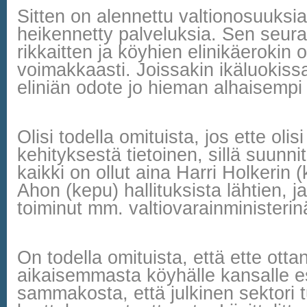
Sitten on alennettu valtionosuuksia 
heikennetty palveluksia. Sen seur
rikkaitten ja köyhien elinikäerokin
voimakkaasti. Joissakin ikäluokis
eliniän odote jo hieman alhaisempi
Olisi todella omituista, jos ette olisi
kehityksestä tietoinen, sillä suunni
kaikki on ollut aina Harri Holkerin 
Ahon (kepu) hallituksista lähtien, ja
toiminut mm. valtiovarainministerin
On todella omituista, että ette ott
aikaisemmasta köyhälle kansalle 
sammakosta, että julkinen sektori t