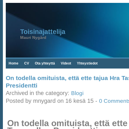
Toisinajattelija
Mauri Nygård
Home
CV
Ota yhteyttä
Videot
Yhteystiedot
On todella omituista, että ette tajua Hra T
Presidentti
Archived in the category:
Blogi
Posted by mnygard on 16 kesä 15 -
0 Comment
On todella omituista, että ette