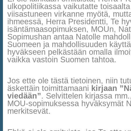
ulkopolitiikassa vaikutatte toisaalt
viisastuneen virkanne myötä, mutt
ihmeessä, Herra Presidentti, Te hy
isäntämaasopimuksen, MOUn, Nat
Sopimushan antaa Natolle mahdolli
Suomeen ja mahdollisuuden käyt
hyväkseen pelkästään omalla ilmoi
vaikka vastoin Suomen tahtoa.
Jos ette ole tästä tietoinen, niin tu
äskettäin toimittamaani
kirjaan ”
viedään”
. Selvittelen kirjassa mm
MOU-sopimuksessa hyväksymät Nat
merkitsevät.