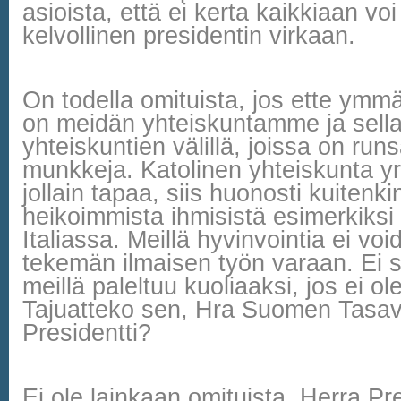
asioista, että ei kerta kaikkiaan voi
kelvollinen presidentin virkaan.
On todella omituista, jos ette ymmä
on meidän yhteiskuntamme ja sella
yhteiskuntien välillä, joissa on run
munkkeja. Katolinen yhteiskunta yri
jollain tapaa, siis huonosti kuitenki
heikoimmista ihmisistä esimerkiksi
Italiassa. Meillä hyvinvointia ei voi
tekemän ilmaisen työn varaan. Ei s
meillä paleltuu kuoliaaksi, jos ei o
Tajuatteko sen, Hra Suomen Tasav
Presidentti?
Ei ole lainkaan omituista, Herra Pre