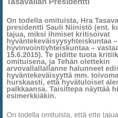
Tasavallan Presidentti
On todella omituista, Hra Tasava
presidentti Sauli Niinistö (ent. ko
tajua, miksi ihmiset kritisoivat
hyväntekeväisyysyhteiskuntaa – 
hyvinvointiyhteiskuntaa – vasta
15.6.2015). Te piditte tuota kritii
omituisena, ja Tehän olettekin
arvovallallallanne halunneet edi
hyväntekeväisyyttä mm. toivoma
hurskaasti, että hyvätuloiset ale
palkkaansa. Taisittepa näyttää 
esimerkkiäkin.
On todella omituista, että ette taju