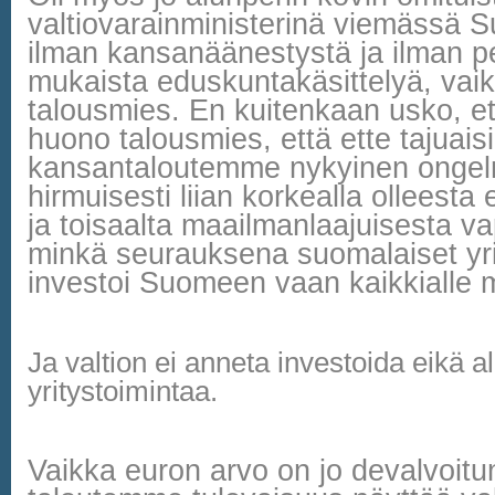
valtiovarainministerinä viemässä
ilman kansanäänestystä ja ilman p
mukaista eduskuntakäsittelyä, vaik
talousmies. En kuitenkaan usko, että
huono talousmies, että ette tajuaisi
kansantaloutemme nykyinen ongel
hirmuisesti liian korkealla olleesta
ja toisaalta maailmanlaajuisesta 
minkä seurauksena suomalaiset yri
investoi Suomeen vaan kaikkialle 
Ja valtion ei anneta investoida eikä al
yritystoimintaa.
Vaikka euron arvo on jo devalvoitun